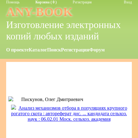
Помощь
Корзина ( 0 )
Регистрация
Вход
ANY-BOOK
Изготовление электронных
копий любых изданий
О проекте
Каталог
Поиск
Регистрация
Форум
Пискунов, Олег Дмитриевич
Анализ механизмов отбора в популяциях крупного
рогатого скота : автореферат дис. ... кандидата сельхоз.
наук : 06.02.01 Моск. сельхоз. академия