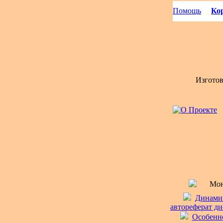
Помощь
Кор
Изгото
Мон
Динамик
автореферат ди
Особенно