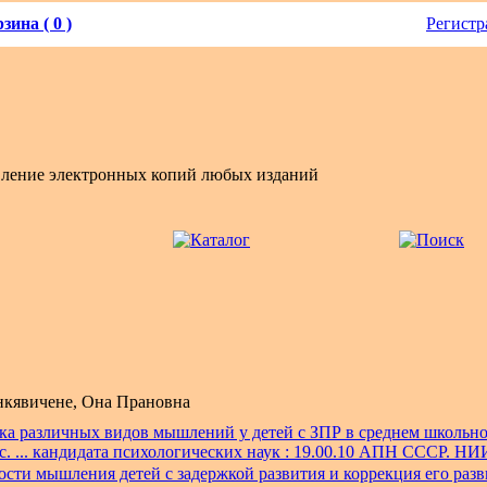
зина ( 0 )
Регистр
вление электронных копий любых изданий
кявичене, Она Прановна
а различных видов мышлений у детей с ЗПР в среднем школьном
с. ... кандидата психологических наук : 19.00.10 АПН СССР. Н
сти мышления детей с задержкой развития и коррекция его разв