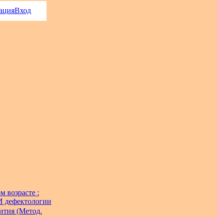
ация
Вход
 возрасте :
ИИ дефектологии
ития (Метод.