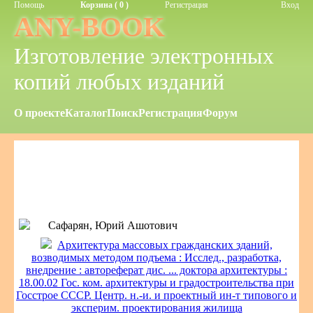
Помощь
Корзина ( 0 )
Регистрация
Вход
ANY-BOOK
Изготовление электронных
копий любых изданий
О проекте
Каталог
Поиск
Регистрация
Форум
Сафарян, Юрий Ашотович
Архитектура массовых гражданских зданий,
возводимых методом подъема : Исслед., разработка,
внедрение : автореферат дис. ... доктора архитектуры :
18.00.02 Гос. ком. архитектуры и градостроительства при
Госстрое СССР. Центр. н.-и. и проектный ин-т типового и
эксперим. проектирования жилища