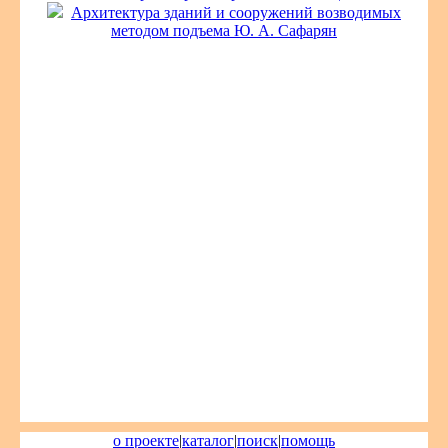
Архитектура зданий и сооружений возводимых
методом подъема Ю. А. Сафарян
о проекте
|
каталог
|
поиск
|
помощь