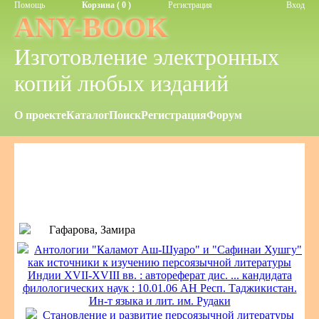
Помощь
Корзина ( 0 )
Регистрация
Вход
ANY-BOOK
Изготовление электронных
копий любых изданий
О проекте
Каталог
Поиск
Регистрация
Форум
Гафарова, Замира
Антологии "Каламот Аш-Шуаро" и "Сафинаи Хушгу"
как источники к изучению персоязычной литературы
Индии XVII-XVIII вв. : автореферат дис. ... кандидата
филологических наук : 10.01.06 АН Респ. Таджикистан.
Ин-т языка и лит. им. Рудаки
Становление и развитие персоязычной литературы