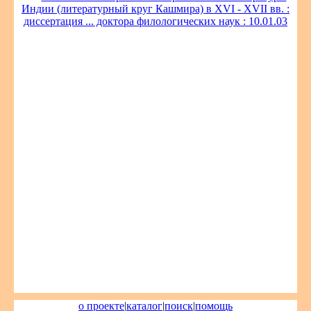
Индии (литературный круг Кашмира) в ХVI - ХVII вв. :
диссертация ... доктора филологических наук : 10.01.03
о проекте
|
каталог
|
поиск
|
помощь