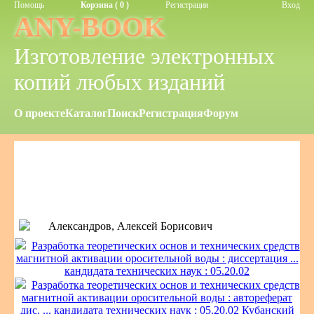
Помощь
Корзина ( 0 )
Регистрация
Вход
ANY-BOOK
Изготовление электронных
копий любых изданий
О проекте
Каталог
Поиск
Регистрация
Форум
Александров, Алексей Борисович
Разработка теоретических основ и технических средств
магнитной активации оросительной воды : диссертация ...
кандидата технических наук : 05.20.02
Разработка теоретических основ и технических средств
магнитной активации оросительной воды : автореферат
дис. ... кандидата технических наук : 05.20.02 Кубанский