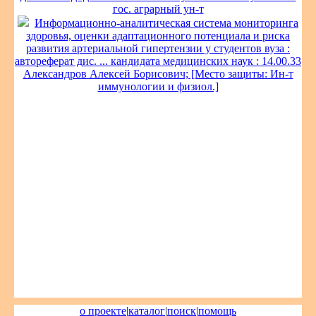
гос. аграрный ун-т
Информационно-аналитическая система мониторинга
здоровья, оценки адаптационного потенциала и риска
развития артериальной гипертензии у студентов вуза :
автореферат дис. ... кандидата медицинских наук : 14.00.33
Александров Алексей Борисович; [Место защиты: Ин-т
иммунологии и физиол.]
о проекте
|
каталог
|
поиск
|
помощь