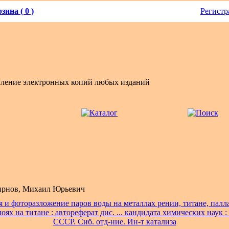
зина ( 0 )
Регистр
вление электронных копий любых изданий
рнов, Михаил Юрьевич
 и фоторазложение паров воды на металлах рении, титане, палл
оях на титане : автореферат дис. ... кандидата химических наук :
СССР. Сиб. отд-ние. Ин-т катализа