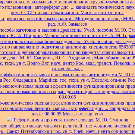
древесины с максимальным использование грузоподъемности ав
о пользования : автореферат дис. ... кандидата технических наук :
ком. СССР по нар. образованию. Моск. лесотехн. ин-т
и религия в российском сознании : Методол. вопр. исслед М.Ю.
ред. А.Ф. Замалеев
пособы заготовки и вывозки древесины Учеб. пособие М. Ю. См
язин, Ю. А. Ширнин; Марийский политехн. ин-т им. А. М. Горьк
й контроль на автомобильных дорогах : Учеб. пособие для студен
я по направлению подготовки дипломир. специалистов 656300
аготовит. и деревообрабатывающих производств" специальности 
ое дело" М. Ю. Смирнов, Ю. С. Андрианов; М-во образования Р
. техн. ун-т. Волго-Вят. науч. центр Рос. акад. трансп. Поволж. 
инженер. акад.
 эффективности вывозки лесоматериалов автопоездами М. Ю. С
я Рос. Федерации, Марийск. гос. техн. ун-т, Поволж. отд-ние Рос.
о-экономическая оценка эффективности функционирования пред
 горнопромышленного сырья : диссертация ... кандидата эконом
08.00.05
о-экономическая оценка эффективности функционирования пред
ю горнопромышленного сырья : автореферат дис. ... кандидата 
наук : 08.00.05 Моск. гос. гор. ун-т
Реформация и протестантизм : словарь М. Ю. Смирнов
кое общество между мифом и религией : ист.-социологический 
 ; Санкт-Петербургский гос. ун-т, Учеб.-науч. центр социологи