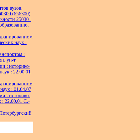
тов вузов,
0300 (656300)
льности 250301
 образованию,
экранированном
еских наук :
анспортом :
хн. ун-т
и : историко-
аук : 22.00.01
экранированном
аук : 01.04.07
и : историко-
: 22.00.01 С.-
-Петербургский