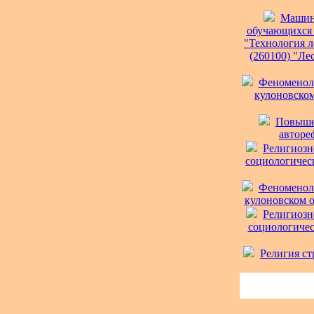
Машины
обучающихся 
"Технология л
(260100) "Ле
Феноменоло
кулоновском
Повыше
автореф
Религиозн
социологическ
Феноменоло
кулоновском о
Религиозн
социологическ
Религия ст