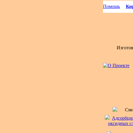
Помощь
Кор
Изгото
Сми
Адсорбция
оксидных сл