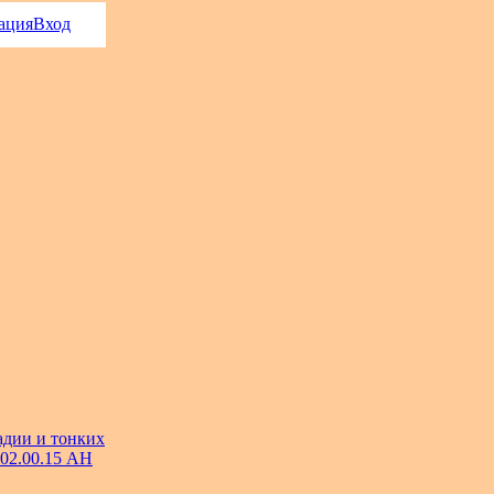
ация
Вход
адии и тонких
 02.00.15 АН