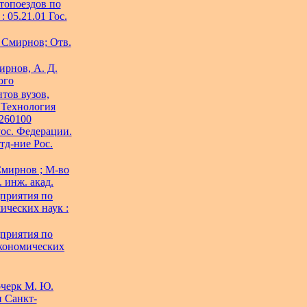
топоездов по
 05.21.01 Гос.
 Смирнов; Отв.
ирнов, А. Д.
ого
тов вузов,
"Технология
260100
ос. Федерации.
отд-ние Рос.
мирнов ; М-во
 инж. акад.
приятия по
ических наук :
приятия по
экономических
очерк М. Ю.
и Санкт-