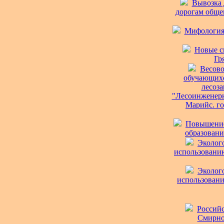
Вывозка 
дорогам общег
Мифология 
Новые с
Гр
Весово
обучающихс
лесоз
"Лесоинженерн
Марийс. гос
Повышение
образовани
Эколог
использованию
Эколог
использовани
Российс
Смирнов