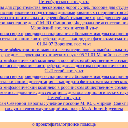
Петербургского гос. ун-та
 для строительства лесовозных дорог : учеб. пособие для студен
по направлению подготовки дипломированных специалистов 26
есозаготовительных и деревообрабатывающих пр-в" для специа
соинженерное дело" М. Ю. Смирнов ; Федеральное агентство по
Марийский гос. технический ун-т
гия сверхпроводящего спаривания с большим импульсом при 
 отталкивании : автореферат дис. ... кандидата физико-математич
01.04.07 Воронеж. гос. ун-т
ние эффективности вывозки лесоматериалов автомобильным тр
ерат дис. ... доктора технических наук : 05.21.01 Марийс. гос. те
о-мифологический комплекс в российском общественном сознани
ое исследование : автореферат дис. ... доктора социологических н
С.-Петерб. гос. ун-т
гия сверхпроводящего спаривания с большим импульсом при 
тталкивании : диссертация ... кандидата физико-математических н
о-мифологический комплекс в российском общественном сознани
ое исследование : диссертация ... доктора социологических наук 
Петерб. гос. ун-т
ран Северной Европы : учебное пособие М. Ю. Смирнов; Санкт
гос. ун-т телекоммуникаций им. проф. М. А. Бонч-Бруевича
о проекте
|
каталог
|
поиск
|
помощь