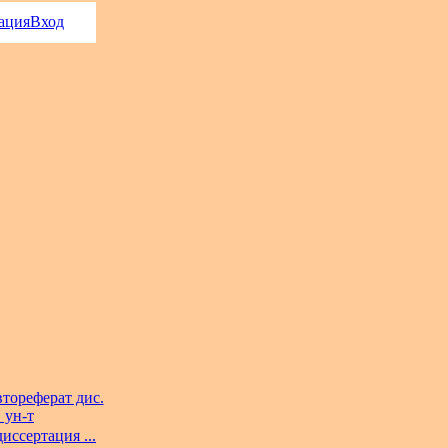
ация
Вход
тореферат дис.
 ун-т
иссертация ...