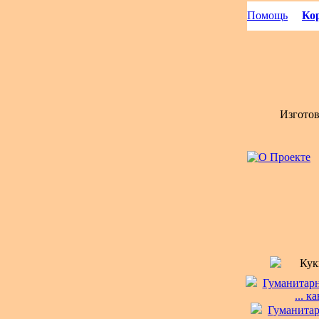
Помощь
Кор
Изгото
Кук
Гуманитарн
... 
Гуманитар