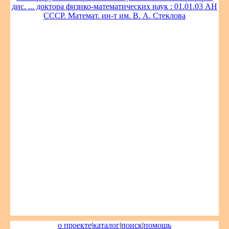
дис. ... доктора физико-математических наук : 01.01.03 АН
СССР. Математ. ин-т им. В. А. Стеклова
о проекте
|
каталог
|
поиск
|
помощь