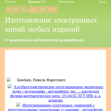
Помощь
Корзина ( 0 )
Регистрация
Вход
ANY-BOOK
Изготовление электронных
копий любых изданий
О проекте
Каталог
Поиск
Регистрация
Форум
Бикбаев, Рамиль Фаритович
Алгеброгеометрическое интегрирование матричных
задач с редукциями : автореферат дис. ... кандидата
физико-математических наук : 01.04.02 ЛГУ ИМ. а. а.
жданова
Интегрирование солитонных уравнений с
интегрируемыми граничными условиями : автореферат