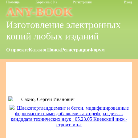
Помощь
Корзина ( 0 )
Регистрация
Вход
ANY-BOOK
Изготовление электронных
копий любых изданий
О проекте
Каталог
Поиск
Регистрация
Форум
Сахно, Сергей Иванович
Шлакопортландцемент и бетон, мидифицированные
ферромагнитными добавками : автореферат дис. ...
кандидата технических наук : 05.23.05 Киевский инж.-
строит. ин-т