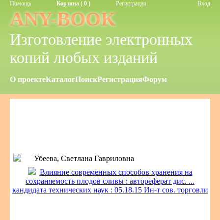
Помощь
Корзина ( 0 )
Регистрация
Вход
ANY-BOOK
Изготовление электронных
копий любых изданий
О проекте
Каталог
Поиск
Регистрация
Форум
Убеева, Светлана Гавриловна
Влияние современных способов хранения на
сохраняемость плодов сливы : автореферат дис. ...
кандидата технических наук : 05.18.15 Ин-т сов. торговли