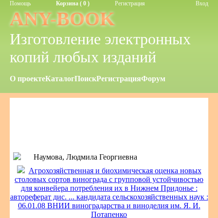
Помощь
Корзина ( 0 )
Регистрация
Вход
ANY-BOOK
Изготовление электронных
копий любых изданий
О проекте
Каталог
Поиск
Регистрация
Форум
Наумова, Людмила Георгиевна
Агрохозяйственная и биохимическая оценка новых
столовых сортов винограда с групповой устойчивостью
для конвейера потребления их в Нижнем Придонье :
автореферат дис. ... кандидата сельскохозяйственных наук :
06.01.08 ВНИИ виноградарства и виноделия им. Я. И.
Потапенко