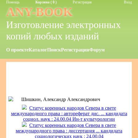
Помощь
Корзина ( 0 )
Регистрация
Вход
ANY-BOOK
Изготовление электронных
копий любых изданий
О проекте
Каталог
Поиск
Регистрация
Форум
Шишкин, Александр Александрович
Статус коренных народов Севера в свете
международного права : автореферат дис. ... кандидата
социoл. наук : 24.00.04 Ин-т культурологии
Статус коренных народов Севера в свете
международного права : диссертация ... кандидата
социологических наук : 24.00.04