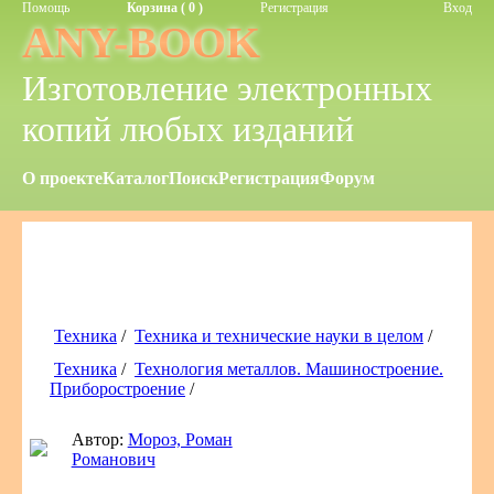
Помощь
Корзина ( 0 )
Регистрация
Вход
ANY-BOOK
Изготовление электронных
копий любых изданий
О проекте
Каталог
Поиск
Регистрация
Форум
Техника
/
Техника и технические науки в целом
/
Техника
/
Технология металлов. Машиностроение.
Приборостроение
/
Автор:
Мороз, Роман
Романович