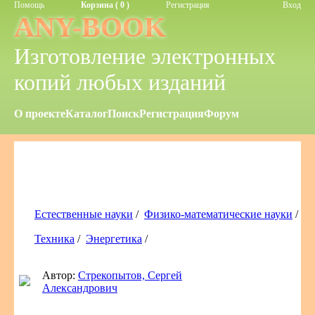
Помощь
Корзина ( 0 )
Регистрация
Вход
ANY-BOOK
Изготовление электронных
копий любых изданий
О проекте
Каталог
Поиск
Регистрация
Форум
Естественные науки
/
Физико-математические науки
/
Техника
/
Энергетика
/
Автор:
Стрекопытов, Сергей
Александрович