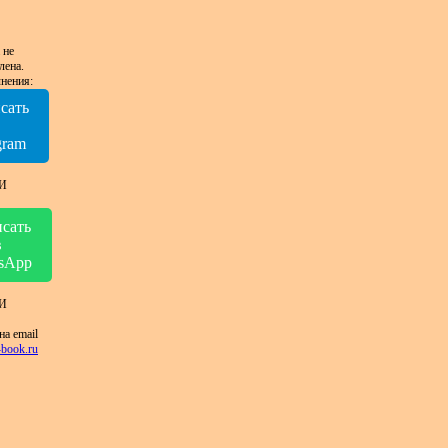
 не
лена.
нения:
сать
в
gram
И
сать
в
sApp
И
на email
book.ru