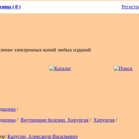
зина ( 0 )
Регистр
вление электронных копий любых изданий
дицина
/
дицина
/
Внутренние болезни. Хирургия
/
Хирургия
/
ор:
Калугин, Александр Васильевич