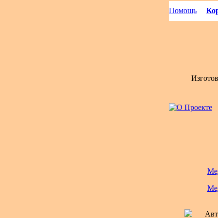
Помощь
Кор
Изгото
Ме
Ме
Авт