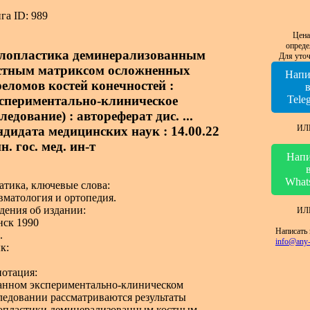
га ID: 989
Цена
опреде
лопластика деминерализованным
Для уточ
стным матриксом осложненных
Напи
реломов костей конечностей :
кспериментально-клиническое
Tele
ледование) : автореферат дис. ...
ИЛ
ндидата медицинских наук : 14.00.22
. гос. мед. ин-т
Напи
What
атика, ключевые слова:
вматология и ортопедия.
дения об издании:
ИЛ
ск 1990
Написать 
.
info@any-
к:
отация:
анном экспериментально-клиническом
ледовании рассматриваются результаты
опластики деминерализованным костным