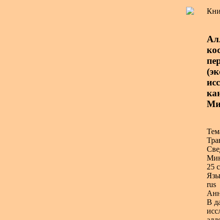
Кни
Ал
ко
пе
(э
исс
ка
Мин
Тем
Тра
Све
Мин
25 с
Язы
rus
Анн
В д
исс
алл