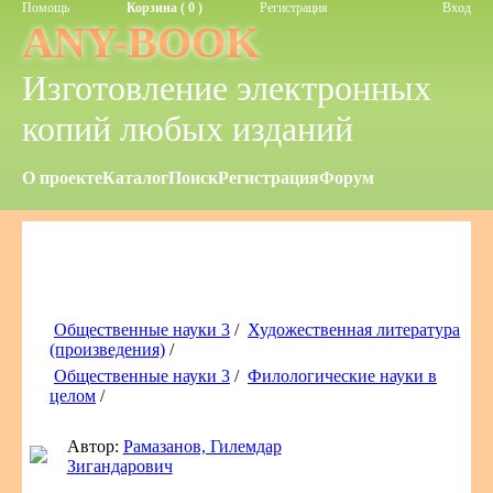
Помощь
Корзина ( 0 )
Регистрация
Вход
ANY-BOOK
Изготовление электронных
копий любых изданий
О проекте
Каталог
Поиск
Регистрация
Форум
Общественные науки 3
/
Художественная литература
(произведения)
/
Общественные науки 3
/
Филологические науки в
целом
/
Автор:
Рамазанов, Гилемдар
Зигандарович