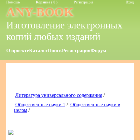
Помощь
Корзина ( 0 )
Регистрация
Вход
ANY-BOOK
Изготовление электронных
копий любых изданий
О проекте
Каталог
Поиск
Регистрация
Форум
Литература универсального содержания
/
Общественные науки 1
/
Общественные науки в
целом
/