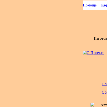
Помощь
Кор
Изгото
Об
Об
Авт