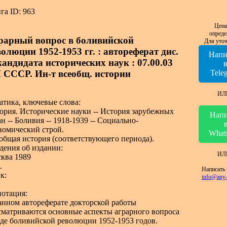
га ID: 963
Цена
опреде
рарный вопрос в боливийской
Для уточ
волюции 1952-1953 гг. : автореферат дис.
Напи
 кандидата исторических наук : 07.00.03
 СССР. Ин-т всеобщ. истории
Tele
ИЛ
атика, ключевые слова:
ория. Исторические науки -- История зарубежных
Напи
ан -- Боливия -- 1918-1939 -- Социально-
номический строй.
What
общая история (соответствующего периода).
дения об издании:
ИЛ
ква 1989
.
Написать 
к:
info@any-
отация:
анном автореферате докторской работы
сматриваются основные аспекты аграрного вопроса
оде боливийской революции 1952-1953 годов.