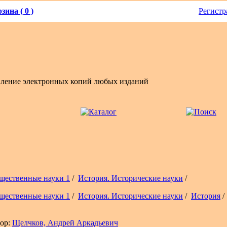
зина ( 0 )
Регистр
вление электронных копий любых изданий
щественные науки 1
/
История. Исторические науки
/
щественные науки 1
/
История. Исторические науки
/
История
/
ор:
Щелчков, Андрей Аркадьевич