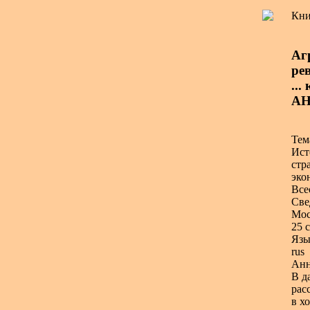
Кни
Аг
ре
...
АН
Тем
Ист
стр
эко
Все
Све
Мос
25 с
Язы
rus
Анн
В д
рас
в х