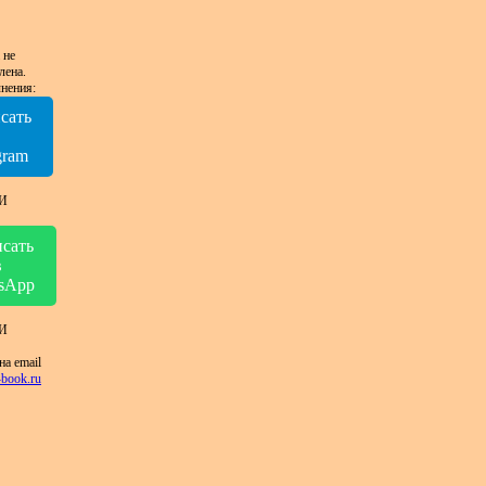
 не
лена.
нения:
сать
в
gram
И
сать
в
sApp
И
на email
book.ru