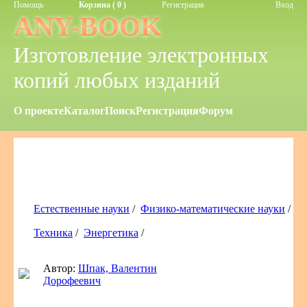
Помощь
Корзина ( 0 )
Регистрация
Вход
ANY-BOOK
Изготовление электронных
копий любых изданий
О проекте
Каталог
Поиск
Регистрация
Форум
Естественные науки
/
Физико-математические науки
/
Техника
/
Энергетика
/
Автор:
Шпак, Валентин
Дорофеевич