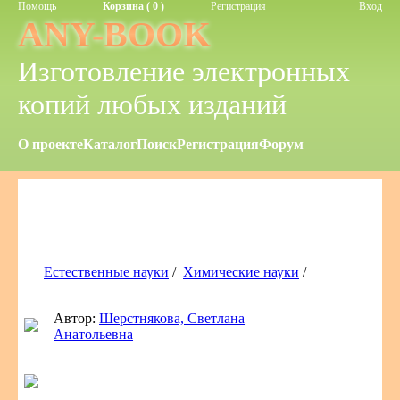
Помощь
Корзина ( 0 )
Регистрация
Вход
ANY-BOOK
Изготовление электронных
копий любых изданий
О проекте
Каталог
Поиск
Регистрация
Форум
Естественные науки
/
Химические науки
/
Автор:
Шерстнякова, Светлана
Анатольевна