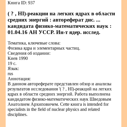
Книга ID: 937
( ? , HI)-реакции на легких ядрах в области
средних энергий : автореферат дис. ...
кандидата физико-математических наук :
01.04.16 АН УССР. Ин-т ядер. исслед.
Тематика, ключевые слова:
Физика ядра и элементарных частиц.
Сведения об издании:
Киев 1990
19 с.
Язык:
rus
Аннотация:
В данном автореферате представлен обзор и анализы
результатов исследования '( ? , HI)-реакций на легких
ядрах в области средних энергий. Работа выполнена
кандидатом физико-математических наук Шведовым
Анатолием Архиповичем. Cette книга is intended for
specialists in the field of nuclear physics and related
disciplines.