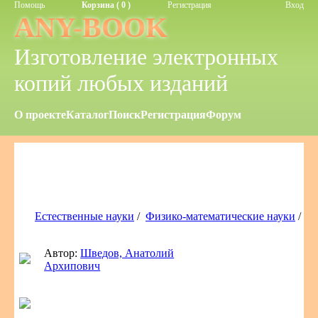
Помощь
Корзина ( 0 )
Регистрация
Вход
ANY-BOOK
Изготовление электронных
копий любых изданий
О проекте
Каталог
Поиск
Регистрация
Форум
Естественные науки
/
Физико-математические науки
/
Автор:
Шведов, Анатолий
Архипович