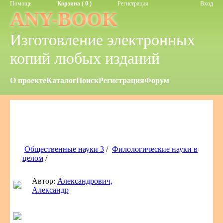
Помощь
Корзина ( 0 )
Регистрация
Вход
ANY-BOOK
Изготовление электронных
копий любых изданий
О проекте
Каталог
Поиск
Регистрация
Форум
Общественные науки 3
/
Филологические науки в
целом
/
Автор:
Александрович,
Александр