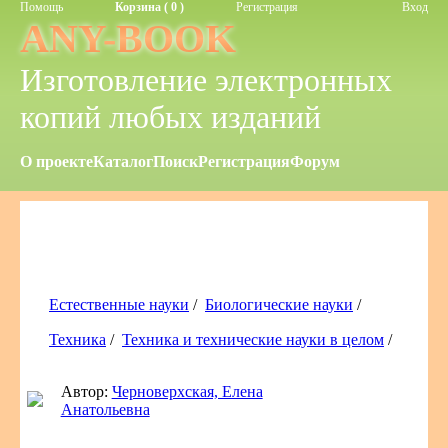
Помощь
Корзина ( 0 )
Регистрация
Вход
ANY-BOOK
Изготовление электронных
копий любых изданий
О проекте
Каталог
Поиск
Регистрация
Форум
Естественные науки
/
Биологические науки
/
Техника
/
Техника и технические науки в целом
/
Автор:
Черноверхская, Елена
Анатольевна