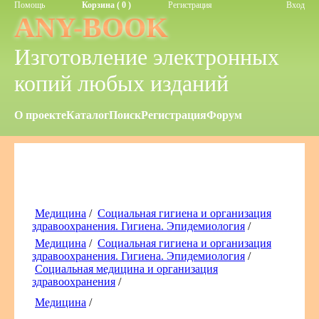
Помощь
Корзина ( 0 )
Регистрация
Вход
ANY-BOOK
Изготовление электронных
копий любых изданий
О проекте
Каталог
Поиск
Регистрация
Форум
Медицина
/
Социальная гигиена и организация
здравоохранения. Гигиена. Эпидемиология
/
Медицина
/
Социальная гигиена и организация
здравоохранения. Гигиена. Эпидемиология
/
Социальная медицина и организация
здравоохранения
/
Медицина
/