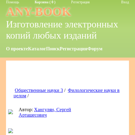
Помощь
Корзина ( 0 )
Регистрация
Вход
ANY-BOOK
Изготовление электронных
копий любых изданий
О проекте
Каталог
Поиск
Регистрация
Форум
Общественные науки 3
/
Филологические науки в
целом
/
Автор:
Хангулян, Сергей
Арташесович