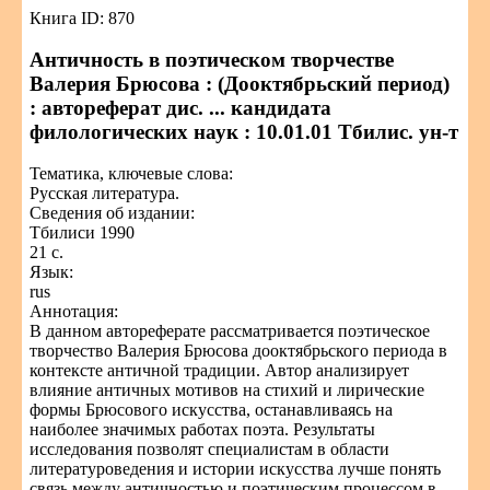
Книга ID: 870
Античность в поэтическом творчестве
Валерия Брюсова : (Дооктябрьский период)
: автореферат дис. ... кандидата
филологических наук : 10.01.01 Тбилис. ун-т
Тематика, ключевые слова:
Русская литература.
Сведения об издании:
Тбилиси 1990
21 с.
Язык:
rus
Аннотация:
В данном автореферате рассматривается поэтическое
творчество Валерия Брюсова дооктябрьского периода в
контексте античной традиции. Автор анализирует
влияние античных мотивов на стихий и лирические
формы Брюсового искусства, останавливаясь на
наиболее значимых работах поэта. Результаты
исследования позволят специалистам в области
литературоведения и истории искусства лучше понять
связь между античностью и поэтическим процессом в