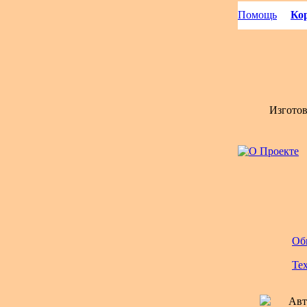
Помощь
Кор
Изгото
Об
Те
Авт