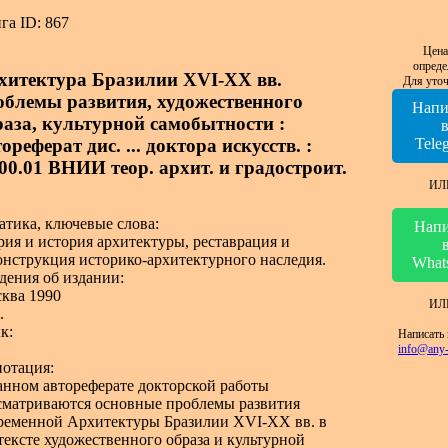
га ID: 867
Цена
опреде
хитектура Бразилии XVI-XX вв.
Для уточ
облемы развития, художественного
Напи
раза, культурной самобытности :
ореферат дис. ... доктора искусств. :
Tele
.00.01 ВНИИ теор. архит. и градостроит.
ИЛ
атика, ключевые слова:
Напи
рия и история архитектуры, реставрация и
онструкция историко-архитектурного наследия.
What
дения об издании:
ква 1990
ИЛ
.
к:
Написать 
info@any-
отация:
анном автореферате докторской работы
сматриваются основные проблемы развития
ременной Архитектуры Бразилии XVI-XX вв. в
тексте художественного образа и культурной