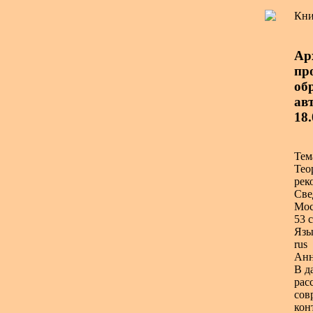
Кни
Ар
пр
об
авт
18
Тем
Тео
рек
Све
Мос
53 с
Язы
rus
Анн
В д
рас
сов
кон