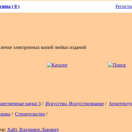
зина ( 0 )
Регистр
вление электронных копий любых изданий
щественные науки 3
/
Искусство. Искусствознание
/
Архитекту
хника
/
Строительство
/
ор:
Хайт, Владимир Львович