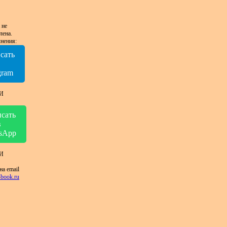
 не
лена.
нения:
сать
в
gram
И
сать
в
sApp
И
на email
book.ru