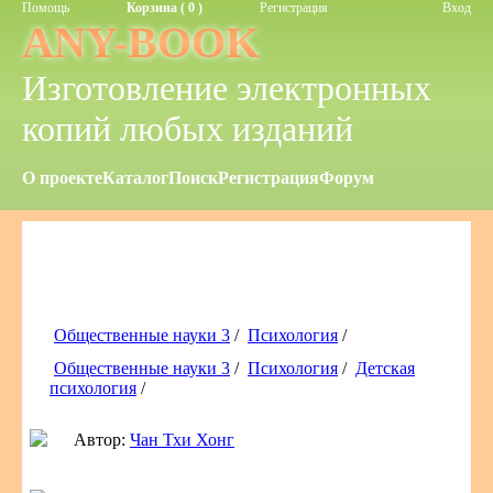
Помощь
Корзина ( 0 )
Регистрация
Вход
ANY-BOOK
Изготовление электронных
копий любых изданий
О проекте
Каталог
Поиск
Регистрация
Форум
Общественные науки 3
/
Психология
/
Общественные науки 3
/
Психология
/
Детская
психология
/
Автор:
Чан Тхи Хонг