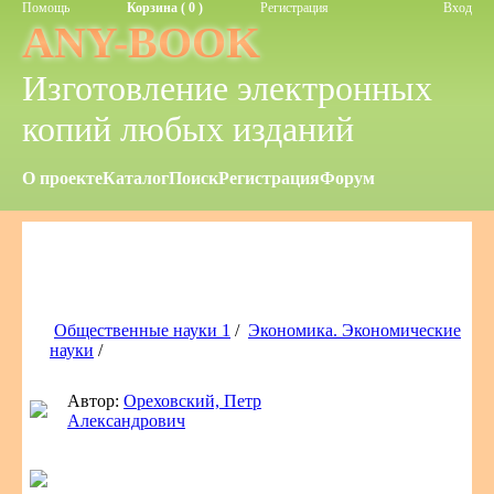
Помощь
Корзина ( 0 )
Регистрация
Вход
ANY-BOOK
Изготовление электронных
копий любых изданий
О проекте
Каталог
Поиск
Регистрация
Форум
Общественные науки 1
/
Экономика. Экономические
науки
/
Автор:
Ореховский, Петр
Александрович