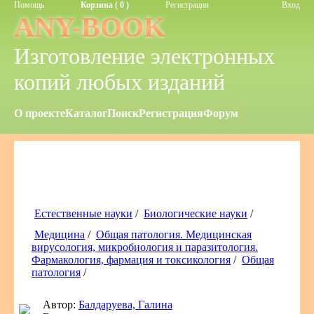
Помощь
Корзина ( 0 )
Регистрация
Вход
ANY-BOOK
Изготовление электронных
копий любых изданий
О проекте
Каталог
Поиск
Регистрация
Форум
Естественные науки
/
Биологические науки
/
Медицина
/
Общая патология. Медицинская
вирусология, микробиология и паразитология.
Фармакология, фармация и токсикология
/
Общая
патология
/
Автор:
Балдаруева, Галина