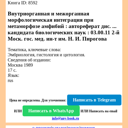
Книга ID: 8592
Внутриорганная и межорганная
морфологическая интеграция при
метаморфозе амфибий : автореферат дис. ...
кандидата биологических наук : 03.00.11 2-й
Моск. гос. мед. ин-т им. Н. И. Пирогова
Тематика, ключевые слова:
Эмбриология, гистология и цитология.
Сведения об издании:
Москва 1989
17 с.
Язык:
rus
Написать в Telegram
Цена не определена.
Для уточнения:
Написать в WhatsApp
ИЛИ
ИЛИ
Написать на email
info@any-book.ru
о проекте
|
каталог
|
поиск
|
помощь