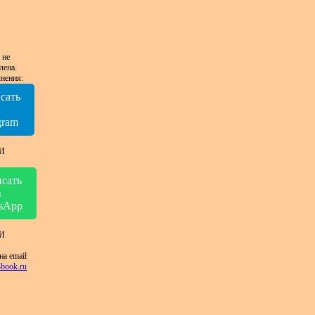
 не
лена.
нения:
сать
в
gram
И
сать
в
sApp
И
на email
book.ru