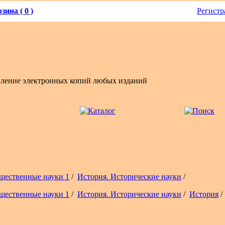
зина ( 0 )
Регистр
вление электронных копий любых изданий
щественные науки 1
/
История. Исторические науки
/
щественные науки 1
/
История. Исторические науки
/
История
/