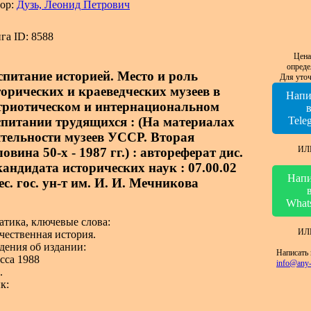
ор:
Дузь, Леонид Петрович
га ID: 8588
Цена
опреде
спитание историей. Место и роль
Для уточ
торических и краеведческих музеев в
Напи
триотическом и интернациональном
спитании трудящихся : (На материалах
Tele
ятельности музеев УССР. Вторая
ИЛ
овина 50-х - 1987 гг.) : автореферат дис.
 кандидата исторических наук : 07.00.02
Напи
с. гос. ун-т им. И. И. Мечникова
What
атика, ключевые слова:
ИЛ
чественная история.
дения об издании:
Написать 
сса 1988
info@any-
.
к: