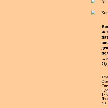
Авт
Кни
Во
ис
па
во
де
пол
...
Оде
Тем
Оте
Све
Оде
17 с
Язы
rus