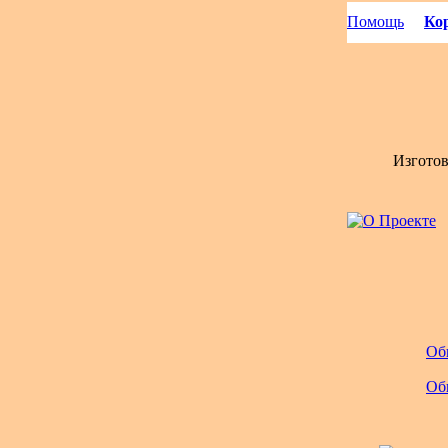
Помощь
Кор
Изгото
Об
Об