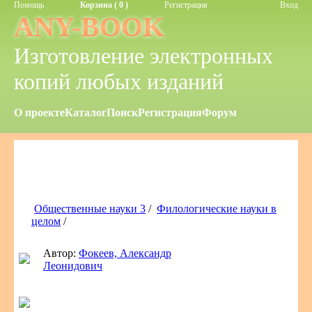
Помощь
Корзина ( 0 )
Регистрация
Вход
ANY-BOOK
Изготовление электронных
копий любых изданий
О проекте
Каталог
Поиск
Регистрация
Форум
Общественные науки 3
/
Филологические науки в
целом
/
Автор:
Фокеев, Александр
Леонидович