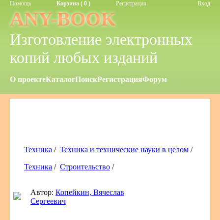
Помощь
Корзина ( 0 )
Регистрация
Вход
ANY-BOOK
Изготовление электронных
копий любых изданий
О проекте
Каталог
Поиск
Регистрация
Форум
Техника
/
Техника и технические науки в целом
/
Техника
/
Строительство
/
Автор:
Копейкин, Вячеслав
Сергеевич