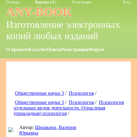
Помощь
Корзина ( 0 )
Регистрация
Вход
ANY-BOOK
Изготовление электронных
копий любых изданий
О проекте
Каталог
Поиск
Регистрация
Форум
Общественные науки 3
/
Психология
/
Общественные науки 3
/
Психология
/
Психология
отдельных видов деятельности. Отраслевая
(прикладная) психология
/
Автор:
Шишкина, Валерия
Юрьевна