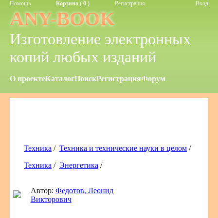
Помощь
Корзина ( 0 )
Регистрация
Вход
ANY-BOOK
Изготовление электронных
копий любых изданий
О проекте
Каталог
Поиск
Регистрация
Форум
Техника
/
Техника и технические науки в целом
/
Техника
/
Энергетика
/
Автор:
Федотов, Леонид
Викторович