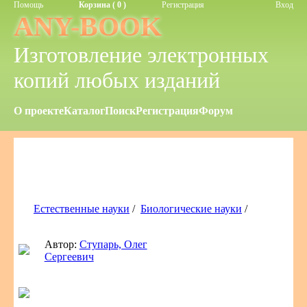
Помощь
Корзина ( 0 )
Регистрация
Вход
ANY-BOOK
Изготовление электронных
копий любых изданий
О проекте
Каталог
Поиск
Регистрация
Форум
Естественные науки
/
Биологические науки
/
Автор:
Ступарь, Олег
Сергеевич