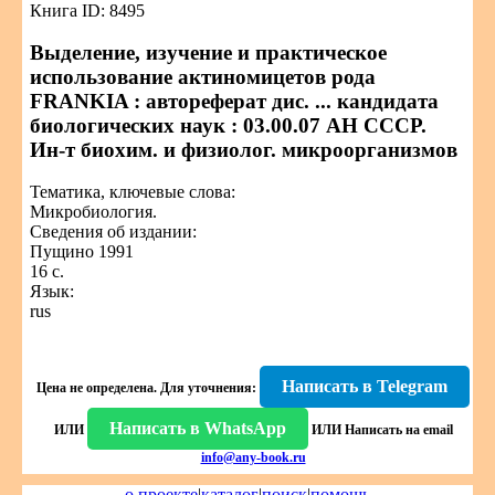
Книга ID: 8495
Выделение, изучение и практическое
использование актиномицетов рода
FRANKIA : автореферат дис. ... кандидата
биологических наук : 03.00.07 АН СССР.
Ин-т биохим. и физиолог. микроорганизмов
Тематика, ключевые слова:
Микробиология.
Сведения об издании:
Пущино 1991
16 с.
Язык:
rus
Написать в Telegram
Цена не определена.
Для уточнения:
Написать в WhatsApp
ИЛИ
ИЛИ
Написать на email
info@any-book.ru
о проекте
|
каталог
|
поиск
|
помощь