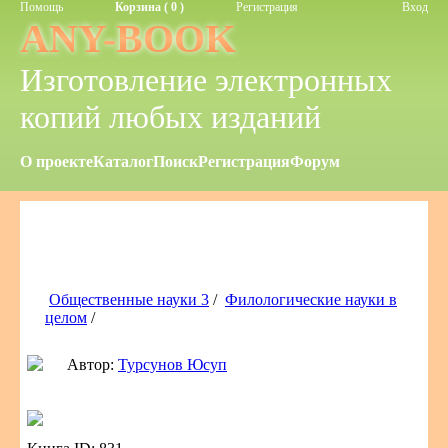
Помощь
Корзина ( 0 )
Регистрация
Вход
ANY-BOOK
Изготовление электронных
копий любых изданий
О проекте
Каталог
Поиск
Регистрация
Форум
Общественные науки 3
/
Филологические науки в
целом
/
Автор:
Турсунов Юсуп