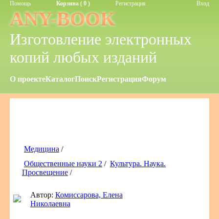
Помощь
Корзина ( 0 )
Регистрация
Вход
ANY-BOOK
Изготовление электронных
копий любых изданий
О проекте
Каталог
Поиск
Регистрация
Форум
Медицина
/
Общественные науки 2
/
Культура. Наука.
Просвещение
/
Автор:
Комиссарова, Елена
Николаевна