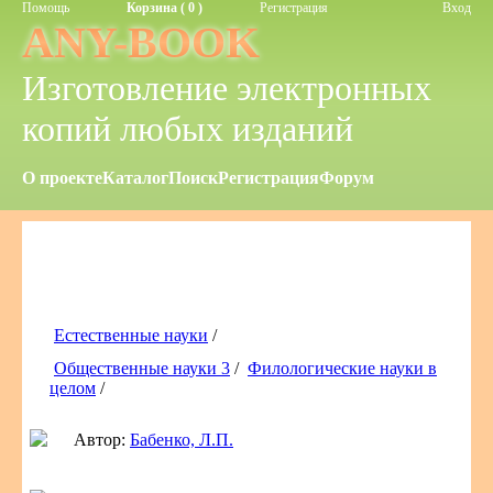
Помощь
Корзина ( 0 )
Регистрация
Вход
ANY-BOOK
Изготовление электронных
копий любых изданий
О проекте
Каталог
Поиск
Регистрация
Форум
Естественные науки
/
Общественные науки 3
/
Филологические науки в
целом
/
Автор:
Бабенко, Л.П.