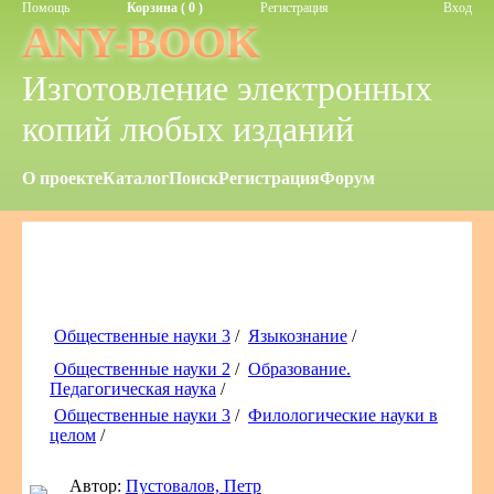
Помощь
Корзина ( 0 )
Регистрация
Вход
ANY-BOOK
Изготовление электронных
копий любых изданий
О проекте
Каталог
Поиск
Регистрация
Форум
Общественные науки 3
/
Языкознание
/
Общественные науки 2
/
Образование.
Педагогическая наука
/
Общественные науки 3
/
Филологические науки в
целом
/
Автор:
Пустовалов, Петр