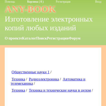
Помощь
Корзина ( 0 )
Регистрация
Вход
ANY-BOOK
Изготовление электронных
копий любых изданий
О проекте
Каталог
Поиск
Регистрация
Форум
Общественные науки 1
/
Техника
/
Радиоэлектроника
/
Автоматика и
телемеханика
/
Техника
/
Техника и технические науки в целом
/