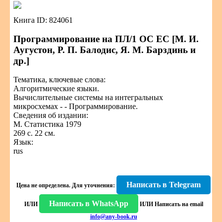
Книга ID: 824061
Программирование на ПЛ/1 ОС ЕС [М. И.
Аугустон, Р. П. Балодис, Я. М. Барздинь и
др.]
Тематика, ключевые слова:
Алгоритмические языки.
Вычислительные системы на интегральных
микросхемах - - Программирование.
Сведения об издании:
М. Статистика 1979
269 с. 22 см.
Язык:
rus
Написать в Telegram
Цена не определена.
Для уточнения:
Написать в WhatsApp
ИЛИ
ИЛИ
Написать на email
info@any-book.ru