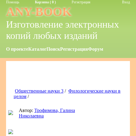
Помощь
Корзина ( 0 )
Регистрация
Вход
ANY-BOOK
Изготовление электронных
копий любых изданий
О проекте
Каталог
Поиск
Регистрация
Форум
Общественные науки 3
/
Филологические науки в
целом
/
Автор:
Трофимова, Галина
Николаевна