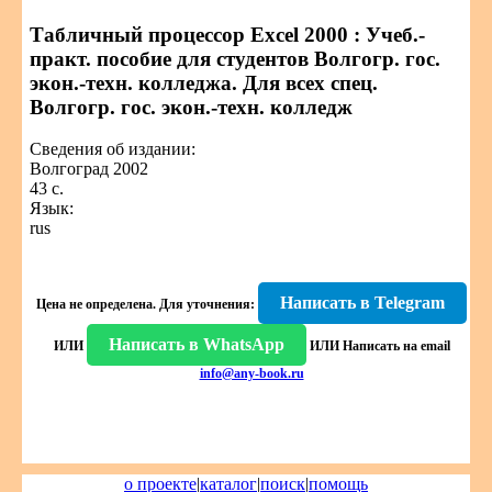
Табличный процессор Excel 2000 : Учеб.-
практ. пособие для студентов Волгогр. гос.
экон.-техн. колледжа. Для всех спец.
Волгогр. гос. экон.-техн. колледж
Сведения об издании:
Волгоград 2002
43 с.
Язык:
rus
Написать в Telegram
Цена не определена.
Для уточнения:
Написать в WhatsApp
ИЛИ
ИЛИ
Написать на email
info@any-book.ru
о проекте
|
каталог
|
поиск
|
помощь