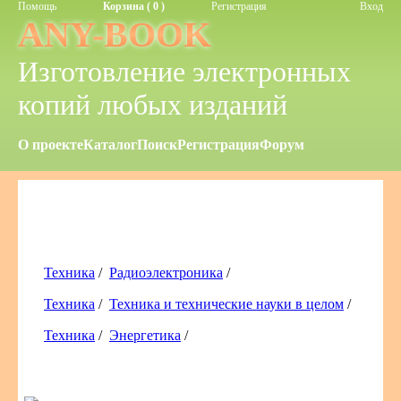
Помощь
Корзина ( 0 )
Регистрация
Вход
ANY-BOOK
Изготовление электронных
копий любых изданий
О проекте
Каталог
Поиск
Регистрация
Форум
Техника
/
Радиоэлектроника
/
Техника
/
Техника и технические науки в целом
/
Техника
/
Энергетика
/