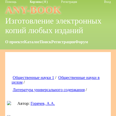
Помощь
Корзина ( 0 )
Регистрация
Вход
ANY-BOOK
Изготовление электронных
копий любых изданий
О проекте
Каталог
Поиск
Регистрация
Форум
Общественные науки 1
/
Общественные науки в
целом
/
Литература универсального содержания
/
Автор:
Горячев, А.А.