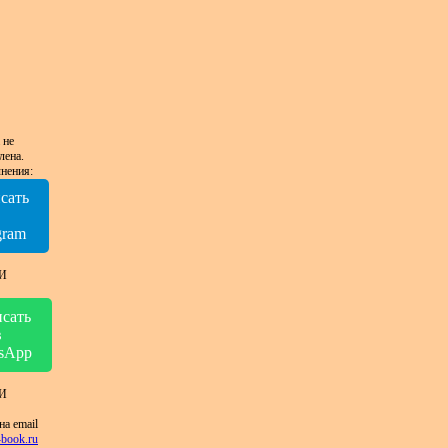
 не
лена.
нения:
сать
в
gram
И
сать
в
sApp
И
на email
book.ru