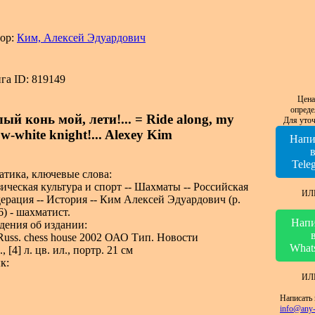
ор:
Ким, Алексей Эдуардович
га ID: 819149
Цена
опреде
ый конь мой, лети!... = Ride along, my
Для уточ
w-white knight!... Alexey Kim
Напи
Tele
атика, ключевые слова:
ическая культура и спорт -- Шахматы -- Российская
ИЛ
ерация -- История -- Ким Алексей Эдуардович (р.
6) - шахматист.
Напи
дения об издании:
Russ. chess house 2002 ОАО Тип. Новости
What
., [4] л. цв. ил., портр. 21 см
к:
ИЛ
Написать 
info@any-