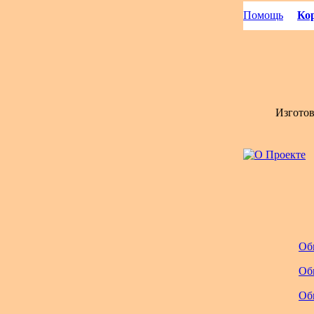
Помощь
Кор
Изгото
Об
Об
Об