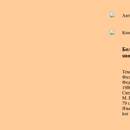
Авт
Кни
Бел
sno
Тем
Физ
Фед
198
Све
М. 
79 с
Язы
kor