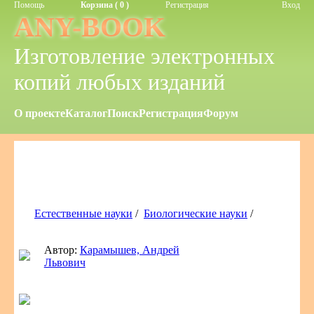
Помощь
Корзина ( 0 )
Регистрация
Вход
ANY-BOOK
Изготовление электронных
копий любых изданий
О проекте
Каталог
Поиск
Регистрация
Форум
Естественные науки
/
Биологические науки
/
Автор:
Карамышев, Андрей
Львович