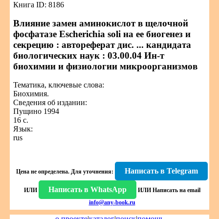
Книга ID: 8186
Влияние замен аминокислот в щелочной
фосфатазе Escherichia soli на ее биогенез и
секрецию : автореферат дис. ... кандидата
биологических наук : 03.00.04 Ин-т
биохимии и физиологии микроорганизмов
Тематика, ключевые слова:
Биохимия.
Сведения об издании:
Пущино 1994
16 с.
Язык:
rus
Написать в Telegram
Цена не определена.
Для уточнения:
Написать в WhatsApp
ИЛИ
ИЛИ
Написать на email
info@any-book.ru
о проекте
|
каталог
|
поиск
|
помощь