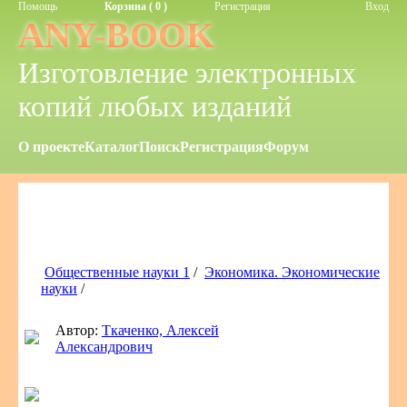
Помощь
Корзина ( 0 )
Регистрация
Вход
ANY-BOOK
Изготовление электронных
копий любых изданий
О проекте
Каталог
Поиск
Регистрация
Форум
Общественные науки 1
/
Экономика. Экономические
науки
/
Автор:
Ткаченко, Алексей
Александрович