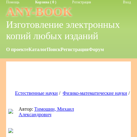
Помощь
Корзина ( 0 )
Регистрация
Вход
ANY-BOOK
Изготовление электронных
копий любых изданий
О проекте
Каталог
Поиск
Регистрация
Форум
Естественные науки
/
Физико-математические науки
/
Автор:
Тимошин, Михаил
Александрович