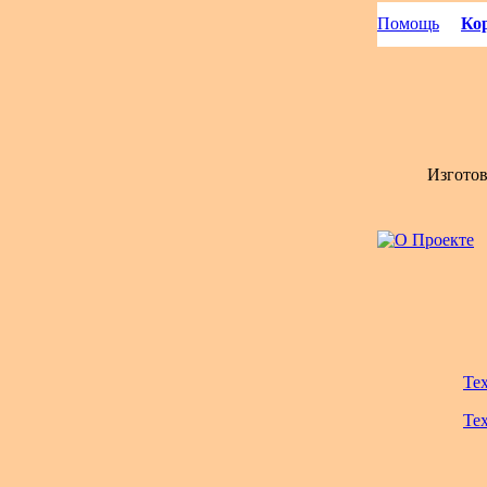
Помощь
Кор
Изгото
Те
Те