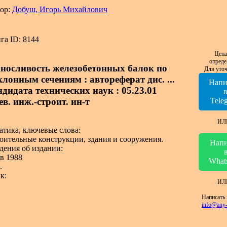
ор:
Добуш, Игорь Михайлович
га ID: 8144
Цена
опреде
носливость железобетонных балок по
Для уточ
клонным сечениям : автореферат дис. ...
Напи
ндидата технических наук : 05.23.01
в. инж.-строит. ин-т
Tele
ИЛ
атика, ключевые слова:
оительные конструкции, здания и сооружения.
Напи
дения об издании:
в 1988
What
.
к:
ИЛ
Написать 
info@any-