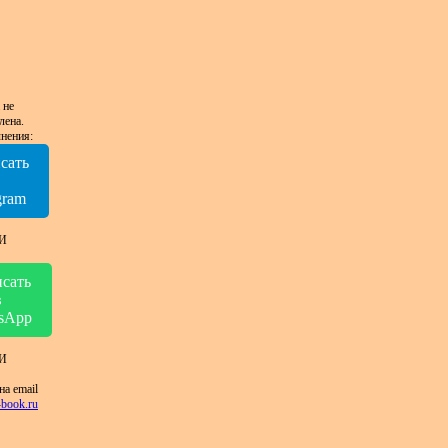
 не
лена.
нения:
сать
в
gram
И
сать
в
sApp
И
на email
book.ru