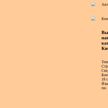
Авт
Кни
Вы
на
ка
Кие
Тем
Стр
Све
Кие
18 с
Язы
rus