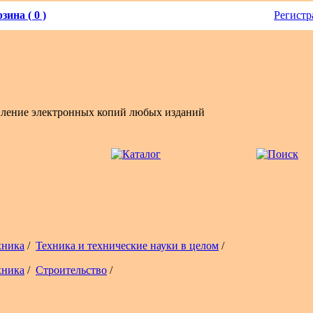
зина ( 0 )
Регистр
вление электронных копий любых изданий
хника
/
Техника и технические науки в целом
/
хника
/
Строительство
/